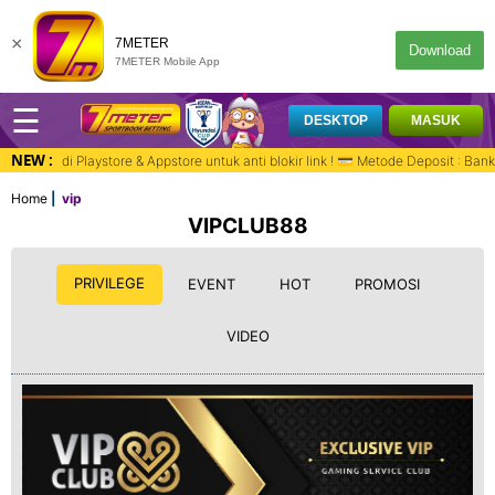
×
7METER
Download
7METER Mobile App
☰
DESKTOP
MASUK
NEW :
RP di Playstore & Appstore untuk anti blokir link ! 💳 Metode Deposit : Ba
Home
vip
VIPCLUB88
PRIVILEGE
EVENT
HOT
PROMOSI
VIDEO