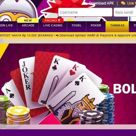
|
Download APK
Live 
NEW
PROMO
IDN LIVE
ARCADE
LIVE CASINO
TOGEL
POKER
TANGKAS
T
HANYA Rp 10.000 SEKARANG ! 📲 Download Aplikasi WARP di Playstore & Appstore untuk ant