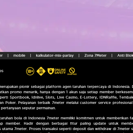
er
|
mobile
|
kalkulator-mix-parlay
|
Zona 7Meter
|
Anti Blok
erupakan pionir sebagai platform agen taruhan terpercaya di Indonesia. 
tkan promo menarik, hanya dengan 1 akun saja setiap member berkesem
ti Sportbook, Idnlive, Slots, Live Casino, E-Lottery, IDNRaffle, Tembak
an Poker. Pelayanan terbaik 7meter melalui customer service profesional
 pertanyaan seputar permainan.
aruhan bola di Indonesia 7meter memiliki komitmen untuk memberikan fas
iap member. Hadir dengan berbagai fitur paling update untuk membe
 utama 7meter. Proses transaksi seperti deposit dan withdraw di 7meter 