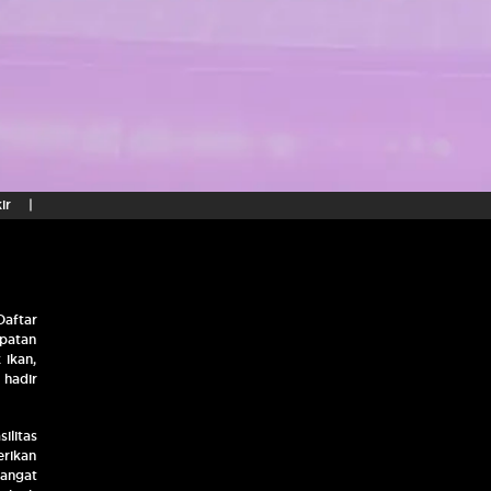
ir
|
Daftar
patan
 ikan,
 hadir
ilitas
rikan
sangat