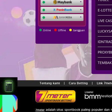
E-LOTTE
LIVE CA
Online
Offline
Gangguan
LUCKYS
IDNTRA
PROXYB
TEMBAK
Tentang kami
|
Cara Betting
|
Link 7met
Lisensi
adalah situs sportbook paling populer dan m
7meter