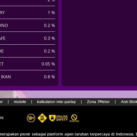
RY
1 %
SINO
0.2 %
AFE
0.3 %
DE
0.2 %
ET
0.05 %
 IKAN
0.8 %
er
|
mobile
|
kalkulator-mix-parlay
|
Zona 7Meter
|
Anti Blok
erupakan pionir sebagai platform agen taruhan terpercaya di Indonesia. 