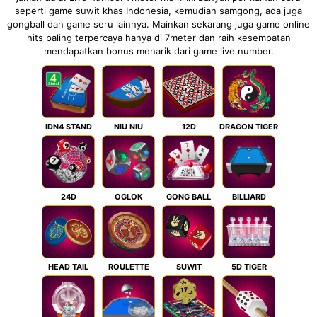
seperti game suwit khas Indonesia, kemudian samgong, ada juga
gongball dan game seru lainnya. Mainkan sekarang juga game online
hits paling terpercaya hanya di 7meter dan raih kesempatan
mendapatkan bonus menarik dari game live number.
IDN4 STAND
NIU NIU
12D
DRAGON TIGER
24D
OGLOK
GONG BALL
BILLIARD
HEAD TAIL
ROULETTE
SUWIT
5D TIGER