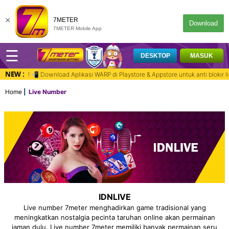
×
7METER
Download
7METER Mobile App
☰
DESKTOP
MASUK
NEW :
 ! 📲 Download Aplikasi WARP di Playstore & Appstore untuk anti blokir lin
Home
Live Number
IDNLIVE
Live number 7meter menghadirkan game tradisional yang
meningkatkan nostalgia pecinta taruhan online akan permainan
jaman dulu. Live number 7meter memiliki banyak permainan seru