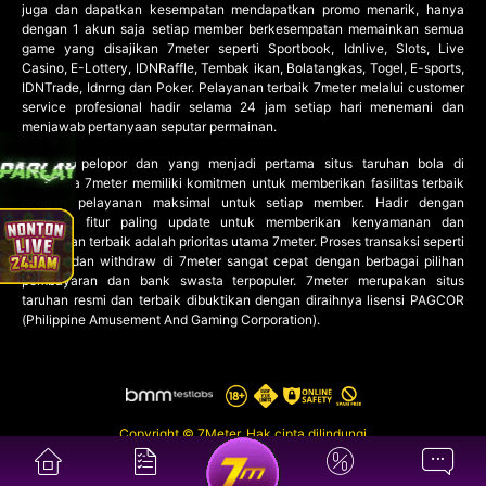
juga dan dapatkan kesempatan mendapatkan promo menarik, hanya
dengan 1 akun saja setiap member berkesempatan memainkan semua
game yang disajikan 7meter seperti Sportbook, Idnlive, Slots, Live
Casino, E-Lottery, IDNRaffle, Tembak ikan, Bolatangkas, Togel, E-sports,
IDNTrade, Idnrng dan Poker. Pelayanan terbaik 7meter melalui customer
service profesional hadir selama 24 jam setiap hari menemani dan
menjawab pertanyaan seputar permainan.
Sebagai pelopor dan yang menjadi pertama situs taruhan bola di
Indonesia 7meter memiliki komitmen untuk memberikan fasilitas terbaik
dengan pelayanan maksimal untuk setiap member. Hadir dengan
berbagai fitur paling update untuk memberikan kenyamanan dan
keamanan terbaik adalah prioritas utama 7meter. Proses transaksi seperti
deposit dan withdraw di 7meter sangat cepat dengan berbagai pilihan
pembayaran dan bank swasta terpopuler. 7meter merupakan situs
taruhan resmi dan terbaik dibuktikan dengan diraihnya lisensi PAGCOR
(Philippine Amusement And Gaming Corporation).
Copyright © 7Meter. Hak cipta dilindungi