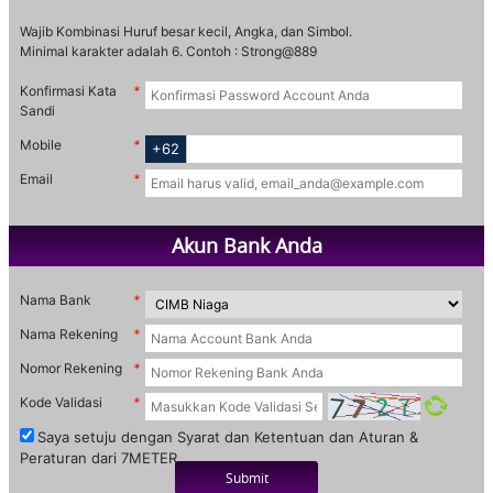
Wajib Kombinasi Huruf besar kecil, Angka, dan Simbol.
Minimal karakter adalah 6. Contoh : Strong@889
Konfirmasi Kata
Sandi
Mobile
+62
Email
Akun Bank Anda
Nama Bank
Nama Rekening
Nomor Rekening
Kode Validasi
Saya setuju dengan Syarat dan Ketentuan dan Aturan &
Peraturan dari 7METER.
Submit