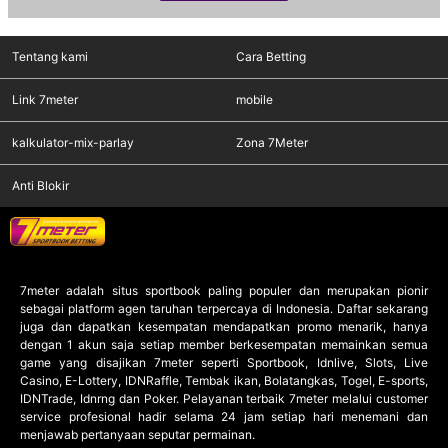
Tentang kami
Cara Betting
Link 7meter
mobile
kalkulator-mix-parlay
Zona 7Meter
Anti Blokir
7meter
adalah situs sportbook paling populer dan merupakan pionir
sebagai platform agen taruhan terpercaya di Indonesia. Daftar sekarang
juga dan dapatkan kesempatan mendapatkan promo menarik, hanya
dengan 1 akun saja setiap member berkesempatan memainkan semua
game yang disajikan 7meter seperti Sportbook, Idnlive, Slots, Live
Casino, E-Lottery, IDNRaffle, Tembak ikan, Bolatangkas, Togel, E-sports,
IDNTrade, Idnrng dan Poker. Pelayanan terbaik 7meter melalui customer
service profesional hadir selama 24 jam setiap hari menemani dan
menjawab pertanyaan seputar permainan.