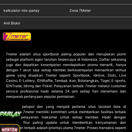
kalkulator-mix-parlay
Zona 7Meter
Anti Blokir
7meter
adalah situs sportbook paling populer dan merupakan pionir
sebagai platform agen taruhan terpercaya di Indonesia. Daftar sekarang
juga dan dapatkan kesempatan mendapatkan promo menarik, hanya
dengan 1 akun saja setiap member berkesempatan memainkan semua
game yang disajikan 7meter seperti Sportbook, Idnlive, Slots, Live
Casino, E-Lottery, IDNRaffle, Tembak ikan, Bolatangkas, Togel, E-sports,
IDNTrade, Idnrng dan Poker. Pelayanan terbaik 7meter melalui customer
service profesional hadir selama 24 jam setiap hari menemani dan
menjawab pertanyaan seputar permainan.
Sebagai pelopor dan yang menjadi pertama situs taruhan bola di
Indonesia 7meter memiliki komitmen untuk memberikan fasilitas terbaik
dengan pelayanan maksimal untuk setiap member. Hadir dengan
berbagai fitur paling update untuk memberikan kenyamanan dan
keamanan terbaik adalah prioritas utama 7meter. Proses transaksi seperti